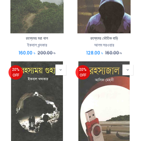
রহস্যময় মরা খাল
রহস্যময় ভৌতিক বাড়ি
ইকবাল খন্দকার
আলম সরওয়ার
160.00
৳
200.00
৳
128.00
৳
160.00
৳
20%
20%
OFF
OFF