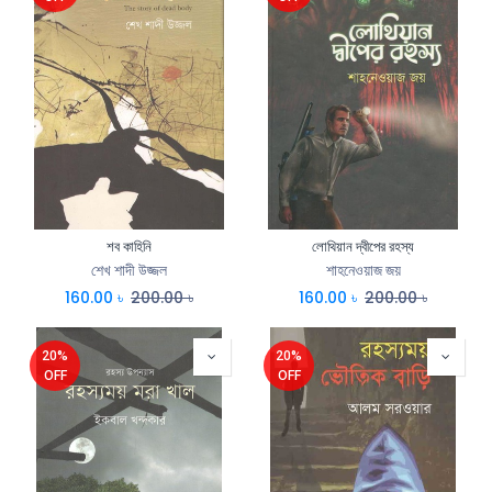
শব কাহিনি
লোথিয়ান দ্বীপের রহস্য
শেখ শাদী উজ্জল
শাহনেওয়াজ জয়
160.00
৳
200.00
৳
160.00
৳
200.00
৳
20%
20%
OFF
OFF