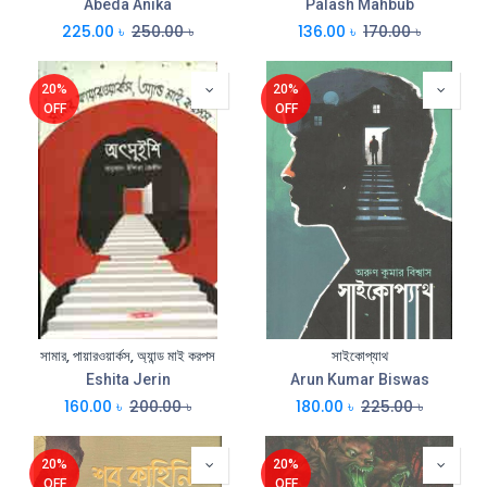
Abeda Anika
Palash Mahbub
225.00
৳
250.00
৳
136.00
৳
170.00
৳
20%
20%
OFF
OFF
সামার, পায়ারওয়ার্কস, অ্যান্ড মাই করপস
সাইকোপ্যাথ
Eshita Jerin
Arun Kumar Biswas
160.00
৳
200.00
৳
180.00
৳
225.00
৳
20%
20%
OFF
OFF