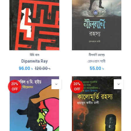
বিধি বাম
নীলমণি রহস্য
Dipanwita Ray
রেদওয়ান সামী
96.00
৳
120.00
৳
55.00
৳
20%
20%
OFF
OFF