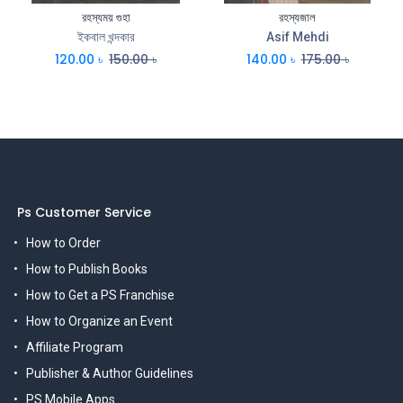
রহস্যময় গুহা
রহস্যজাল
ইকবাল খন্দকার
Asif Mehdi
120.00
৳
150.00
৳
140.00
৳
175.00
৳
Ps Customer Service
How to Order
How to Publish Books
How to Get a PS Franchise
How to Organize an Event
Affiliate Program
Publisher & Author Guidelines
PS Mobile Apps