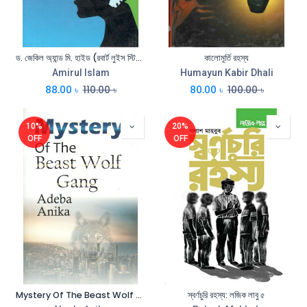
ড. জেকিল অ্যান্ড মি. হাইড (রবার্ট লুইস স্টিভেনসন) (বিএসকে)
কালোমূর্তি রহস্য
Amirul Islam
Humayun Kabir Dhali
88.00
৳
110.00
৳
80.00
৳
100.00
৳
10%
20%
OFF
OFF
Mystery Of The Beast Wolf Gang
স্বর্ণচুরি রহস্য: লজিক লাবু ৫