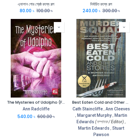
এ্যালান পোর শ্রেষ্ঠ রহস্য গল্প
নির্বাচিত রহস্য গল্প
80.00
৳
100.00
৳
240.00
৳
300.00
৳
The Mysteries of Udolpho (Flame Tree)
Best Eaten Cold and Other Stories: A Murder Squad Anthology
Ann Radcliffe
Cath Staincliffe
,
Ann Cleeves
,
Margaret Murphy
,
Martin
540.00
৳
600.00
৳
Edwards
(সম্পাদক / Editor)
,
Martin Edwards
,
Stuart
Pawson