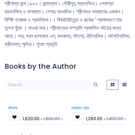
শ্রীপান্থ জন্ম ১৯৩২। জন্মস্থান। গৌরীপুর, ময়মনসিংহ। লেখাপড়া
ময়মনসিংহ ও কলকাতা। পেশায় সাংবাদিক। শ্রীপান্থ সমকালের একজন।
বিশিষ্ট গবেষক ও প্রাবন্ধিক।। বিষয়বৈচিত্র্যে ও রচনার ' প্রসাদগুণে তার
তুলনা খুঁজে । পাওয়া ভার। শ্রীপান্থের সম্প্রতি প্রকাশিত বইয়ের মধ্যে
আছে। দায়, যখন ছাপাখানা এল, কলকাতা, বটতলা, ঐতিহাসিক। অনৈতিহাসিক,
ক্রীতদাস, স্মৃতির। পুজো প্রভৃতি
Books by the Author
বটতলা
কেয়াবাৎ মেয়ে
1,620.00
৳
1,800.00
৳
1,260.00
৳
1,400.00
৳