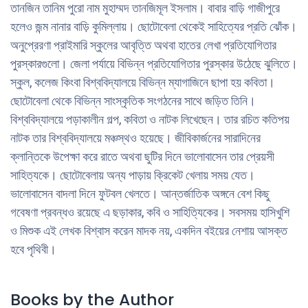
তানজিন তানিম পুরো নাম মুহাম্মদ তানজিমূল ইসলাম। বাবার বাড়ি গাজীপুরে
হলেও জন্ম নানার বাড়ি কুমিল্লায়। ছোটোবেলা থেকেই সাহিত্যের প্রতি ঝোঁক।
অনুপ্রেরণা প্রাইমারি স্কুলের আবৃত্তি অথবা হাতের লেখা প্রতিযোগিতার
পুরস্কারগুলো। জেলা পর্যায়ে বিভিন্ন প্রতিযোগিতার পুরস্কার উঠেছে ঝুলিতে।
স্কুল, কলেজ কিংবা বিশ্ববিদ্যালয়ে বিভিন্ন ম্যাগাজিনে ছাপা হয় কবিতা।
ছোটোবেলা থেকে বিভিন্ন সাংস্কৃতিক সংগঠনের সাথে জড়িত তিনি।
বিশ্ববিদ্যালয়ে পড়াকালীন গল্প, কবিতা ও নাটক লিখেছেন। তার রচিত কতিপয়
নাটক তার বিশ্ববিদ্যালয়ে মঞ্চস্থও হয়েছে। জীবিকার্জনের সারাদিনের
ক্লান্তিকে উপেক্ষা করে রাতে অথবা ছুটির দিনে ভালোবাসেন তার প্রেয়সী
সাহিত্যকে। ছোটোবেলায় অন্য পাড়ায় ক্রিকেট খেলায় সময় যেত।
ভালোবাসেন বাদলা দিনে ফুটবল খেলতে। আন্তর্জাতিক অঙ্গনে বেশ কিছু
গবেষণা প্রবন্ধও রয়েছে এ ছড়াকার, কবি ও সাহিত্যিকের। সবসময় হাসিখুশি
ও মিশুক এই লেখক বিশ্বাস করেন মাদক নয়, একদিন বইয়ের নেশায় আসক্ত
হবে পৃথিবী।
Books by the Author