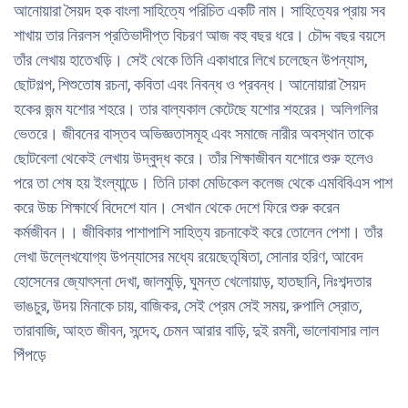
আনােয়ারা সৈয়দ হক বাংলা সাহিত্যে পরিচিত একটি নাম। সাহিত্যের প্রায় সব
শাখায় তার নিরলস প্রতিভাদীপ্ত বিচরণ আজ বহু বছর ধরে। চৌদ্দ বছর বয়সে
তাঁর লেখায় হাতেখড়ি। সেই থেকে তিনি একাধারে লিখে চলেছেন উপন্যাস,
ছােটগল্প, শিশুতােষ রচনা, কবিতা এবং নিবন্ধ ও প্রবন্ধ। আনােয়ারা সৈয়দ
হকের জন্ম যশাের শহরে। তার বাল্যকাল কেটেছে যশাের শহরের। অলিগলির
ভেতরে। জীবনের বাস্তব অভিজ্ঞতাসমূহ এবং সমাজে নারীর অবস্থান তাকে
ছােটবেলা থেকেই লেখায় উদ্বুদ্ধ করে। তাঁর শিক্ষাজীবন যশােরে শুরু হলেও
পরে তা শেষ হয় ইংল্যান্ডে। তিনি ঢাকা মেডিকেল কলেজ থেকে এমবিবিএস পাশ
করে উচ্চ শিক্ষার্থে বিদেশে যান। সেখান থেকে দেশে ফিরে শুরু করেন
কর্মজীবন।। জীবিকার পাশাপাশি সাহিত্য রচনাকেই করে তােলেন পেশা। তাঁর
লেখা উল্লেখযােগ্য উপন্যাসের মধ্যে রয়েছেতৃষিতা, সােনার হরিণ, আবেদ
হােসেনের জ্যোৎস্না দেখা, জালমুড়ি, ঘুমন্ত খেলােয়াড়, হাতছানি, নিঃশব্দতার
ভাঙচুর, উদয় মিনাকে চায়, বাজিকর, সেই প্রেম সেই সময়, রুপালি স্রোত,
তারাবাজি, আহত জীবন, সন্দেহ, চেমন আরার বাড়ি, দুই রমনী, ভালােবাসার লাল
পিঁপড়ে