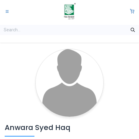
Skip to Content
0
Anwara Syed Haq