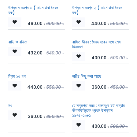
উপন্যাস সমগ্র ৩ ( আনোয়ারা সৈয়দ
উপন্যাস সমগ্র ২ ( আনোয়ারা সৈয়দ
হক)
হক)
480.00
৳
600.00
৳
440.00
৳
550.00
৳
বাড়ি ও বনিতা
বাসিত জীবন : সৈয়দ হকের সঙ্গে শেষ
দিনগুলো
432.00
৳
540.00
৳
400.00
৳
500.00
৳
প্রিয় ১৫ গল্প
নারীর কিছু কথা আছে
440.00
৳
550.00
৳
360.00
৳
450.00
৳
নখ
হে সন্তপ্ত সময় : বঙ্গবন্ধুর দুই কন্যার
জীবনভিত্তিক প্রথম উপন্যাস
১৯৭৫-১৯৮১
360.00
৳
450.00
৳
400.00
৳
500.00
৳