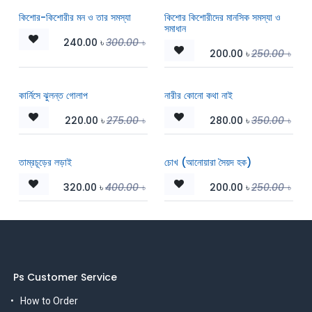
কিশোর-কিশোরীর মন ও তার সমস্যা
কিশোর কিশোরীদের মানসিক সমস্যা ও
সমাধান
240.00
৳
300.00
৳
200.00
৳
250.00
৳
কার্নিসে ঝুলন্ত গোলাপ
নারীর কোনো কথা নাই
220.00
৳
275.00
৳
280.00
৳
350.00
৳
তাম্রচূড়ের লড়াই
চোখ (আনোয়ারা সৈয়দ হক)
320.00
৳
400.00
৳
200.00
৳
250.00
৳
Ps Customer Service
How to Order