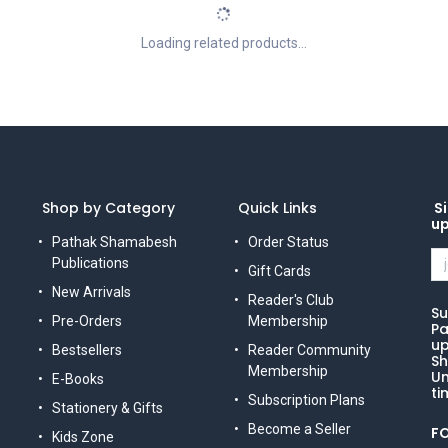
Loading related products...
Shop by Category
Quick Links
Si
u
Pathak Shamabesh
Order Status
Publications
Gift Cards
New Arrivals
Reader's Club
Su
Pre-Orders
Membership
Pa
up
Bestsellers
Reader Community
Sh
Membership
Un
E-Books
ti
Subscription Plans
Stationery & Gifts
Become a Seller
F
Kids Zone