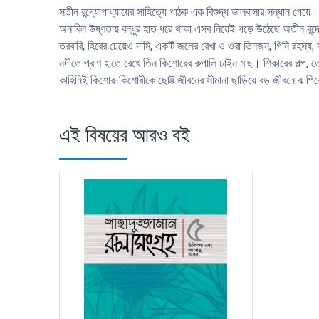
সতীন বন্দ্যোপাধ্যায়ের সাহিত্যে পাঠক এক বিশুদ্ধ ভালবাসার সন্ধান পেয
অনাবিল উষ্ণতায় বন্ধুর হাত ধরে থাকা এসব নিয়েই গড়ে উঠেছে অতীন বন্দ্যো
তরবারি, হিরের চেয়েও দামি, একটি জলের রেখা ও ওরা তিনজন, গিনি রহস্য,
নদীতে প্রাণ হাতে রেখে তিন কিশােরের রুপালি ঢাইন মাছ। শিকারের গল্প, ত
কাহিনিই কিশাের-কিশােরীকে ছােট্ট জীবনের সীমানা ছাড়িয়ে বড় জীবনে ঝাপি
এই বিষয়ের আরও বই