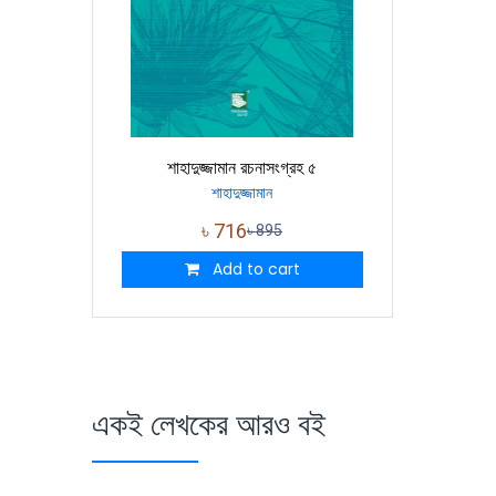
শাহাদুজ্জামান রচনাসংগ্রহ ৫
শাহাদুজ্জামান
৳
716
৳
895
Add to cart
একই লেখকের আরও বই