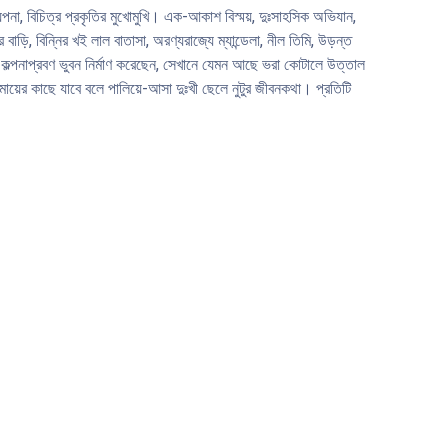
না, বিচিত্র প্রকৃতির মুখােমুখি। এক-আকাশ বিস্ময়, দুঃসাহসিক অভিযান,
ড়ি, বিন্নির খই লাল বাতাসা, অরণ্যরাজ্যে ম্যান্ডেলা, নীল তিমি, উড়ন্ত
 কল্পনাপ্রবণ ভুবন নির্মাণ করেছেন, সেখানে যেমন আছে ভরা কোটালে উত্তাল
ায়ের কাছে যাবে বলে পালিয়ে-আসা দুঃখী ছেলে নুটুর জীবনকথা। প্রতিটি