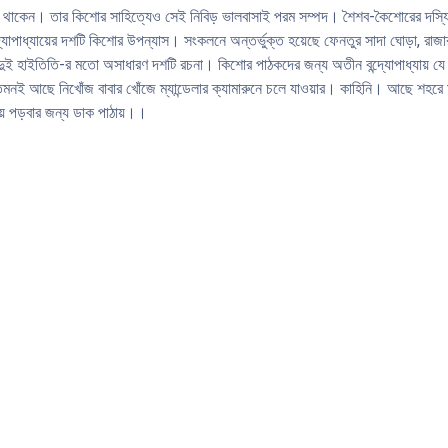
়ে। থাকেন। তার কিশাের সাহিত্যেও সেই নিবিড় ভালবাসাই পরম সম্পদ। শৈশব-কৈশােরের দস্যিপ
পাধ্যায়ের দশটি কিশাের উপন্যাস। সংকলনে অন্তর্ভুক্ত হয়েছে ফেনতুর সাদা ঘােড়া, রাজার বা
 দুই হাইতিতি-র মতাে অসাধারণ দশটি রচনা। কিশাের পাঠকদের জন্য অতীন বন্দ্যোপাধ্যায় যে
েমনই আছে নিখোঁজ বাবার খোঁজে ম্যান্ডেলার ক্যামারুনে চলে যাওয়ার। কাহিনি। আছে শহরে ম
য়ে পড়বার জন্য ডাক পাঠায়।।