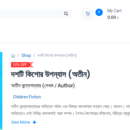
My Cart
0
0.00
৳
ids Zone
Liberation War
Poems
Novel
Buy Books Cost Pric
Shop
দশটি কিশোর উপন্যাস (অতীন)
10% OFF
দশটি কিশোর উপন্যাস (অতীন)
অতীন বন্দ্যেপাধ্যায়
(
লেখক / Author
)
Children Fiction
সতীন বন্দ্যোপাধ্যায়ের সাহিত্যে পাঠক এক বিশুদ্ধ ভালবাসার সন্ধান পেয়ে। থাকেন। তা
সাহিত্যেও সেই নিবিড় ভালবাসাই পরম সম্পদ। শৈশব-কৈশােরের দস্যিপনা, বিচিত্র প্রকৃ
মুখােমুখি। এক-আকাশ বিস্ময়, দুঃসাহসিক অভিযান, অনাবিল উষ্ণতায় বন্ধুর হাত ধরে 
See More
নিয়েই গড়ে উঠেছে অতীন বন্দ্যোপাধ্যায়ের দশটি কিশাের উপন্যাস। সংকলনে অন্তর্ভুক্ত