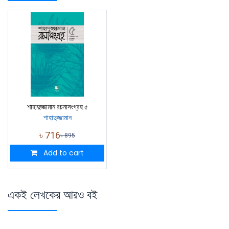
শাহাদুজ্জামান রচনাসংগ্রহ ৫
শাহাদুজ্জামান
৳
716
৳
895
Add to cart
একই লেখকের আরও বই