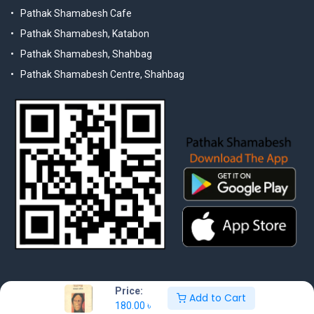
Pathak Shamabesh Cafe
Pathak Shamabesh, Katabon
Pathak Shamabesh, Shahbag
Pathak Shamabesh Centre, Shahbag
Price:
Add to Cart
180.00
৳
© 2025 Pathak Shamabesh. Developed by Metamorphosis Ltd. |