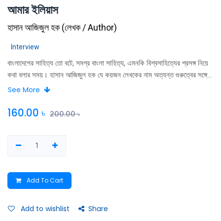
আমার ইলিয়াস
হাসান আজিজুল হক
(
লেখক / Author
)
Interview
বাংলাদেশের সাহিত্য তাে বটে, সমগ্র বাংলা সাহিত্য, এমনকি বিশ্বসাহিত্যের প্রসঙ্গ নিয়ে
কথা বলার সময়। হাসান আজিজুল হক যে কয়জন লেখকের নাম অত্যন্ত গুরুত্বের সঙ্গে
উচ্চারণ করেন তাঁদের মধ্যে আখতারুজ্জামান ইলিয়াস একজন। ইলিয়াসকে নিয়ে এ পর্যন্ত
See More
তিনি পাঁচটি প্রবন্ধ লিখেছেন। ইলিয়াসের সঙ্গে হাসানের দীর্ঘকালের ব্যক্তিগত ঘনিষ্ঠতা
এবং শিল্পসাহিত্য নিয়ে আরও অধিক জানার কৌতূহল। থেকেই এই গ্রন্থের পরিকল্পনা।
160.00
৳
200.00
৳
তাঁর লেখা পাঁচটি প্রবন্ধ ও একটি দীর্ঘ আলাপচারিতা বা আডডা দিয়ে সাজানাে হয়েছে
গ্রন্থটি।
Add To Cart
Add to wishlist
Share