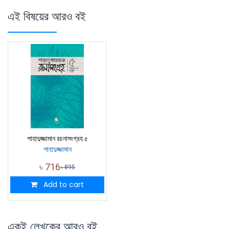
এই বিষয়ের আরও বই
শাহাদুজ্জামান রচনাসংগ্রহ ৫
শাহাদুজ্জামান
৳
716
৳
895
Add to cart
একই লেখকের আরও বই