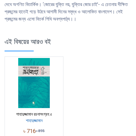
দেবে অগণিত বিতার্কিক। ‘জোরের যুক্তি নয়, যুক্তির জোর চাই'- এ চেতনায় দীক্ষিত
প্রজন্মের হাতেই গড়ে উঠবে আগামী দিনের সমৃদ্ধ ও আলােকিত বাংলাদেশ। সেই
প্রজন্মের জন্য এসাে বিতর্ক শিখি অবশ্যপাঠ্য।।
এই বিষয়ের আরও বই
শাহাদুজ্জামান রচনাসংগ্রহ ৫
শাহাদুজ্জামান
৳
716
৳
895