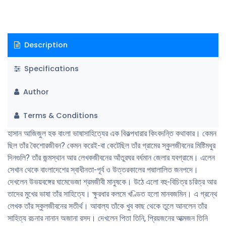
Description
Specifications
Author
Terms & Conditions
হাসান আজিজুল হক বাংলা ভাষাসাহিত্যের এক বিকল্পধারার কিংবদন্তি কথাকার। কেমন
ছিল তাঁর কৈশোরজীবন? কেমন করেই-বা কেটেছিল তাঁর গ্রামের স্কুলজীবনের মিষ্টিমধুর
দিনগুলি? তাঁর জন্মস্থান আর লেখকজীবনের আঁতুরঘর বর্ধমান জেলার যবগ্রামে। এলেন
সেখান থেকে বাংলাদেশের স্বাধীনতা-পূর্ব ও উত্তরকালের পদ্মালালিত জনপদে।
দেখলেন উভয়বঙ্গের ঘামেভেজা শ্রমজীবী মানুষকে। উঠে এলো বহু-বিচিত্র চরিত্র আর
তাদের মুখের ভাষা তাঁর সাহিত্যে। ক্ষুরধার কলমে খণ্ডিত হলো মানবজমিন। এ গ্রন্থে
লেখক তাঁর স্কুলজীবনের সতীর্থ। আবাল্য তাঁকে খুব কাছ থেকে তুলে আনলেন তাঁর
সাহিত্য রচনার নানান অজানা রসদ। দেখলেন পিতা তিনি, প্রিয়জনের আত্মজন তিনি