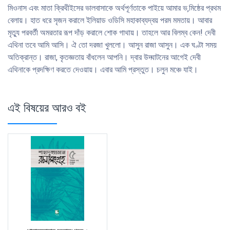
মিওনাস এবং মাতা ক্রিথীইসের ভালবাসাকে অর্থপূর্ণতাকে পাইয়ে আমার ভ‚মিষ্ঠের প্রথম
বেলায়। হাত ধরে সৃজন করালে ইলিয়াড ওডিসি মহাকাব্যদ্বয় পরম মমতায়। আবার
মৃত্যু পরবর্তী অমরতার রূপ দাঁড় করালে শোক গাথায়। তাহলে আর বিলম্ব কেন! দেবী
এথিনা তবে আমি আসি। ঐ তো দরজা খুললো। আসুন রাজা আসুন। এক ঘণ্টা সময়
অতিক্রান্ত। রাজা, কৃতজ্ঞতায় বাঁধলেন আপনি। দ্বার উদ্ঘাটনের আগেই দেবী
এথিনাকে প্রদক্ষিণ করতে দেওয়ায়। এবার আমি প্রস্তুত। চলুন মঞ্চে যাই।
এই বিষয়ের আরও বই