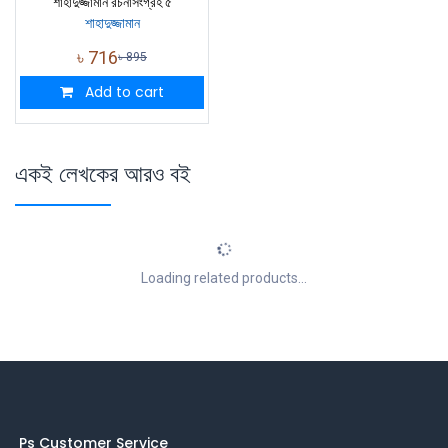
শাহাদুজ্জামান রচনাসংগ্রহ ৫
শাহাদুজ্জামান
৳
716
৳
895
Add to cart
একই লেখকের আরও বই
Loading related products...
Ps Customer Service