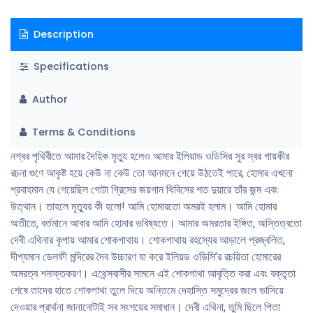
Description
Specifications
Author
Terms & Conditions
নশ্বর পৃথিবীতে আমার দৈহিক মৃত্যু হলেও আমার ইলিয়াড ওডিসির সুর স্বর গায়কীর
রচনা গুণে আকৃষ্ট হয়ে কেউ না কেউ তো আনমনে গেয়ে উঠতেই পারে, হোমার এখনো
প্রবাহমান যে গেয়েছিল গোটা গ্রিসের জয়গান থিবিসের শত দুয়ারে তাঁর জন্ম এবং
উত্থান। তাহলে মৃত্যুর কী হলো! আমি হোমারতো অমরই হলাম। আমি হোমার
অতীতে, বর্তমানে আবার আমি হোমার ভবিষ্যতে। আমার অমরতার ইঙ্গিত, অস্তিত্বতো
দেবী এথিনার কৃপায় আমার শোকগাথায়। শোকগাথায় রহস্যের আড়ালে প্রজ্বলিত,
দীপ্যমান ডেলফী মন্দিরের দৈব উচ্চারণ যা করে ইলিয়ড ওডিসি’র রচয়িতা হোমারের
অমরত্ব শনাক্তকরণ। এথেন্সবাসীর সামনে এই শোকগাথা আবৃত্তি করা এবং বক্তৃতা
শেষে তাদের হাতে শোকগাথা তুলে দিয়ে অন্তিমে দেহাস্তি সমুদ্রের জলে ভাসিয়ে
দেওয়ার প্রার্থনা জানানোটাই সব সংশয়ের সমাধান। দেবী এথিনা, তুমি ছিলে পিতা