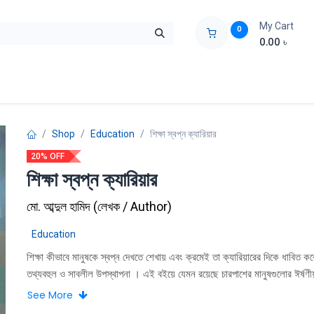
My Cart
0
0.00
৳
ids Zone
Liberation War
Poems
Novel
Buy Books Cost Pric
Shop
Education
শিক্ষা স্বপ্ন ক্যারিয়ার
20% OFF
শিক্ষা স্বপ্ন ক্যারিয়ার
মো. আব্দুল হামিদ
(
লেখক / Author
)
Education
শিক্ষা কীভাবে মানুষকে স্বপ্ন দেখতে শেখায় এবং ক্রমেই তা ক্যারিয়ারের দিকে ধাবিত ক
তথ্যবহুল ও সাবলীল উপস্থাপনা । এই বইয়ে যেমন রয়েছে চারপাশের মানুষগুলাের ঈর্ষণীয
দৃষ্টান্ত,। ঠিক তেমনিভাবে স্বপ্নকে লালন করতে গিয়ে অসংখ্য মানুষের হোঁচট খাওয়া এব
See More
দাঁড়ানাের গল্প । যারা পাণ্ডুলিপি পড়েছেন তাঁদের অভিমত হলাে—পড়া শুরু করার পরে শেষ