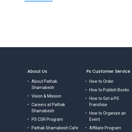
About Us
Ps Customer Service
About Pathak
How to Order
Shamabesh
How to Publish Books
Vision & Mission
How to Get a PS
Careers at Pathak
Franchise
Shamabesh
How to Organize an
PS CSR Program
Event
Pathak Shamabesh Cafe
Affiliate Program