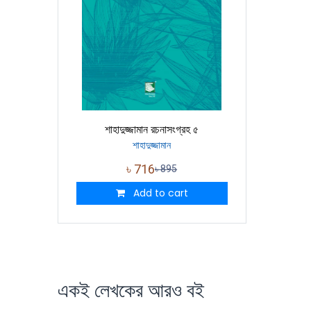
শাহাদুজ্জামান রচনাসংগ্রহ ৫
শাহাদুজ্জামান
৳
716
৳
895
Add to cart
একই লেখকের আরও বই