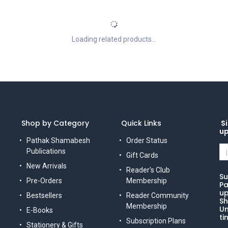
Loading related products...
Shop by Category
Quick Links
Si
u
Pathak Shamabesh
Order Status
Publications
Gift Cards
New Arrivals
Reader's Club
Su
Pre-Orders
Membership
Pa
up
Bestsellers
Reader Community
Sh
Membership
Un
E-Books
ti
Subscription Plans
Stationery & Gifts