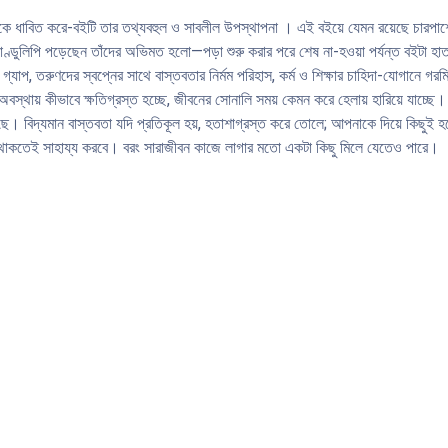
 দিকে ধাবিত করে-বইটি তার তথ্যবহুল ও সাবলীল উপস্থাপনা । এই বইয়ে যেমন রয়েছে চারপাশের 
ারা পাণ্ডুলিপি পড়েছেন তাঁদের অভিমত হলাে—পড়া শুরু করার পরে শেষ না-হওয়া পর্যন্ত বই
় গ্যাপ, তরুণদের স্বপ্নের সাথে বাস্তবতার নির্মম পরিহাস, কর্ম ও শিক্ষার চাহিদা-যােগানে গ
 অবস্থায় কীভাবে ক্ষতিগ্রস্ত হচ্ছে, জীবনের সােনালি সময় কেমন করে হেলায় হারিয়ে যাচ্ছে। শে
য়েছে। বিদ্যমান বাস্তবতা যদি প্রতিকূল হয়, হতাশাগ্রস্ত করে তােলে; আপনাকে দিয়ে কিছুই
ভুলে থাকতেই সাহায্য করবে। বরং সারাজীবন কাজে লাগার মতাে একটা কিছু মিলে যেতেও পারে।