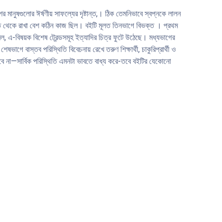
মানুষগুলাের ঈর্ষণীয় সাফল্যের দৃষ্টান্ত,। ঠিক তেমনিভাবে স্বপ্নকে লালন
টা হাত থেকে রাখা বেশ কঠিন কাজ ছিল। বইটি মূলত তিনভাগে বিভক্ত । প্রথম
রমিল, এ-বিষয়ক বিশেষ ট্রেন্ডসমূহ ইত্যাদির চিত্র ফুটে উঠেছে। মধ্যভাগের
ষভাগে বাস্তব পরিস্থিতি বিবেচনায় রেখে তরুণ শিক্ষার্থী, চাকুরিপ্রার্থী ও
 হবে না—সার্বিক পরিস্থিতি এমনটা ভাবতে বাধ্য করে-তবে বইটির যেকোনাে