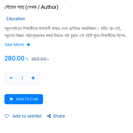
সৌমেন সাহা
(
লেখক / Author
)
Education
স্কুলপর্যায়ের শিক্ষার্থীদের উপযোগী ভাষায় লেখা ছোটদের পদার্থবিজ্ঞান। কঠিন শব্দ নেই,
স্কুলের বিজ্ঞান পাঠ্যপুস্তকের পদার্থ বিষয়ক পাঠ বুঝতে এই বইটি ক্ষুদে শিক্ষার্থীদের বিশেষ
সহায়ক হবে। মুখস্ত করে নয়, পদার্থ বিষয়ক পাঠ সহজভাবে জেনে-বুঝেই তারা স্কুল
See More
পরীক্ষায় লিখে দিয়ে আসতে পারবে। বইটিতে আলোচনা করা হয়েছে পদার্থের গঠন, চরিত্র,
ধর্ম, পরমাণুর নিউক্লিয় বল পর্যন্ত অবস্থা, আইসোটোপ, তেজস্ক্রিয়তা, প্রতীক ও
280.00
৳
350.00
৳
যোজ্যতা।
Add To Cart
Add to wishlist
Share