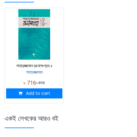
শাহাদুজ্জামান রচনাসংগ্রহ ৫
শাহাদুজ্জামান
৳
716
৳
895
Add to cart
একই লেখকের আরও বই