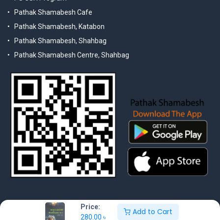
Pathak Shamabesh Cafe
Pathak Shamabesh, Katabon
Pathak Shamabesh, Shahbag
Pathak Shamabesh Centre, Shahbag
Price:
Add to Cart
280.00
৳
© 2025 Pathak Shamabesh. Developed by Metamorphosis Ltd. |