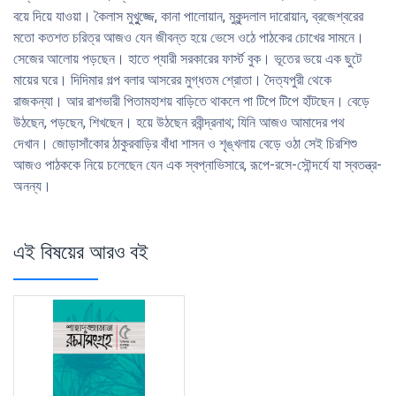
বয়ে দিয়ে যাওয়া। কৈলাস মুখুুজ্জে, কানা পালোয়ান, মুকুন্দলাল দারোয়ান, ব্রজেশ্বরের
মতো কতশত চরিত্র আজও যেন জীবন্ত হয়ে ভেসে ওঠে পাঠকের চোখের সামনে।
সেজের আলোয় পড়ছেন। হাতে প্যারী সরকারের ফার্স্ট বুক। ভূতের ভয়ে এক ছুটে
মায়ের ঘরে। দিদিমার গল্প বলার আসরের মুগ্ধতম শ্রোতা। দৈত্যপুরী থেকে
রাজকন্যা। আর রাশভারী পিতামহাশয় বাড়িতে থাকলে পা টিপে টিপে হাঁটছেন। বেড়ে
উঠছেন, পড়ছেন, শিখছেন। হয়ে উঠছেন রবীন্দ্রনাথ; যিনি আজও আমাদের পথ
দেখান। জোড়াসাঁকোর ঠাকুরবাড়ির বাঁধা শাসন ও শৃঙ্খলায় বেড়ে ওঠা সেই চিরশিশু
আজও পাঠককে নিয়ে চলেছেন যেন এক স্বপ্নাভিসারে, রূপে-রসে-সৌন্দর্যে যা স্বতন্ত্র-
অনন্য।
এই বিষয়ের আরও বই