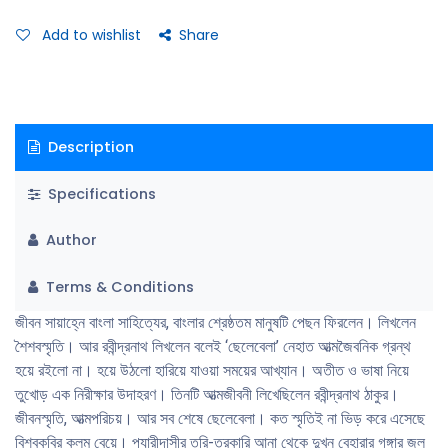
যিনি আজও আমাদের পথ দেখান। জোড়াসাঁকোর ঠাকুরবাড়ির বাঁধা শাসন ও শৃঙ্খলায় বেড়ে
ওঠা সেই চিরশিশু আজও পাঠককে নিয়ে চলেছেন যেন এক স্বপ্নাভিসারে, রূপে-রসে-সৌন্দর্যে
Add to wishlist
Share
যা স্বতন্ত্র-অনন্য।
Description
Specifications
Author
Terms & Conditions
জীবন সায়াহ্নে বাংলা সাহিত্যের, বাংলার শ্রেষ্ঠতম মানুষটি পেছন ফিরলেন। লিখলেন
শৈশবস্মৃতি। আর রবীন্দ্রনাথ লিখলেন বলেই ‘ছেলেবেলা’ নেহাত আত্মজৈবনিক গ্রন্থ
হয়ে রইলো না। হয়ে উঠলো হারিয়ে যাওয়া সময়ের আখ্যান। অতীত ও ভাষা নিয়ে
তুখোড় এক নিরীক্ষার উদাহরণ। তিনটি আত্মজীবনী লিখেছিলেন রবীন্দ্রনাথ ঠাকুর।
জীবনস্মৃতি, আত্মপরিচয়। আর সব শেষে ছেলেবেলা। কত স্মৃতিই না ভিড় করে এসেছে
বিশ্বকবির কলম বেয়ে। প্যারীদাসীর তরি-তরকারি আনা থেকে দুখন বেহারার গঙ্গার জল