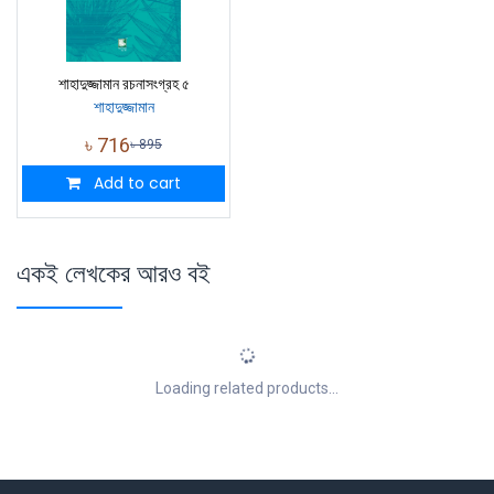
শাহাদুজ্জামান রচনাসংগ্রহ ৫
শাহাদুজ্জামান
৳
716
৳
895
Add to cart
একই লেখকের আরও বই
Loading related products...