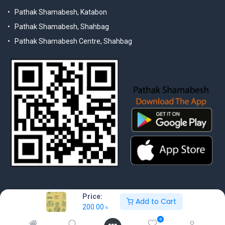
Pathak Shamabesh, Katabon
Pathak Shamabesh, Shahbag
Pathak Shamabesh Centre, Shahbag
Price:
Add to Cart
200.00
৳
© 2025 Pathak Shamabesh. Developed by Metamorphosis Ltd. |
Terms & Conditions | Privacy Policy
0