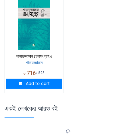
শাহাদুজ্জামান রচনাসংগ্রহ ৫
শাহাদুজ্জামান
৳
716
৳
895
Add to cart
একই লেখকের আরও বই