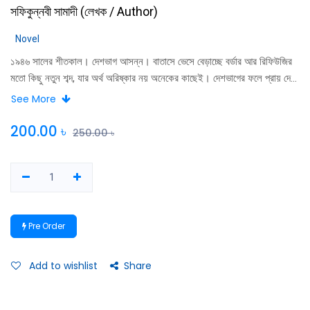
সফিকুন্নবী সামাদী
(
লেখক / Author
)
Novel
১৯৪৬ সালের শীতকাল। দেশভাগ আসন্ন। বাতাসে ভেসে বেড়াচ্ছে বর্ডার আর রিফিউজির
মতো কিছু নতুন শব্দ, যার অর্থ অরিষ্কার নয় অনেকের কাছেই। দেশভাগের ফলে প্রায় দেড়
কোটি মানুষ তাদের ঘরবাড়ি হারায়। দাঙ্গায় নিহত হয় বিশ লাখ। ক্যাম্বেলপুর এলাকা থেকে
See More
মানুষভর্তি একটা ট্রাক রওনা হয়। ট্রাকের আরোহীরা কেউ জানে না তারা কোথায় যাবে।
কোথায় হবে তাদের পরবর্তী ঠিকানা।
200.00
৳
250.00
৳
Pre Order
Add to wishlist
Share