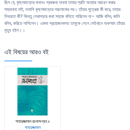
ছিল যে, কৃষ্ণকান্তের কখনও প্রবঞ্চনা অথবা তাহার প্রতি অন্যায় আচরণ করার
সম্ভাবনা নাই, তথাপি কৃষ্ণকান্তের পরলােকের পর। তাঁহার পুত্রেরা কী করে, তাহার
নিশ্চয়তা কী? কিন্তু লেখাপড়ার কথা সহজে বলিতে পারিলেন না— আজি বলিব, কালি
বলিব, করিতে লাগিলেন। একদা প্রয়ােজনবশত তালুকে গেলে সেইখানে অকস্মাৎ তাঁহার
মৃত্যু হইল।।
এই বিষয়ের আরও বই
শাহাদুজ্জামান রচনাসংগ্রহ ৫
শাহাদুজ্জামান