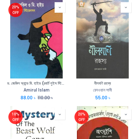
20%
OFF
ড. জেকিল অ্যান্ড মি. হাইড (রবার্ট লুইস স্টিভেনসন) (বিএসকে)
নীলমণি রহস্য
Amirul Islam
রেদওয়ান সামী
88.00
৳
110.00
৳
55.00
৳
10%
20%
OFF
OFF