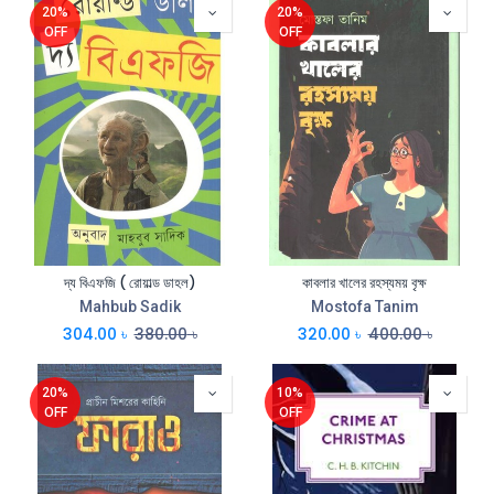
20%
20%
OFF
OFF
দ্য বিএফজি ( রোয়াল্ড ডাহল)
কাবলার খালের রহস্যময় বৃক্ষ
Mahbub Sadik
Mostofa Tanim
304.00
৳
380.00
৳
320.00
৳
400.00
৳
20%
10%
OFF
OFF