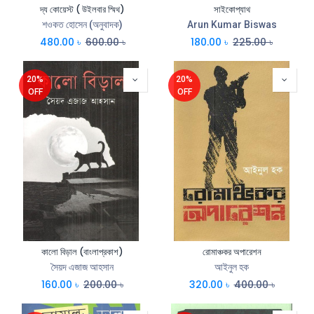
দ্য কোয়েস্ট ( উইলবার স্মিথ)
সাইকোপ্যাথ
শওকত হোসেন (অনুবাদক)
Arun Kumar Biswas
480.00
৳
600.00
৳
180.00
৳
225.00
৳
20%
20%
OFF
OFF
কালো বিড়াল (বাংলাপ্রকাশ)
রোমাঞ্চকর অপারেশন
সৈয়দ এজাজ আহসান
আইনুল হক
160.00
৳
200.00
৳
320.00
৳
400.00
৳