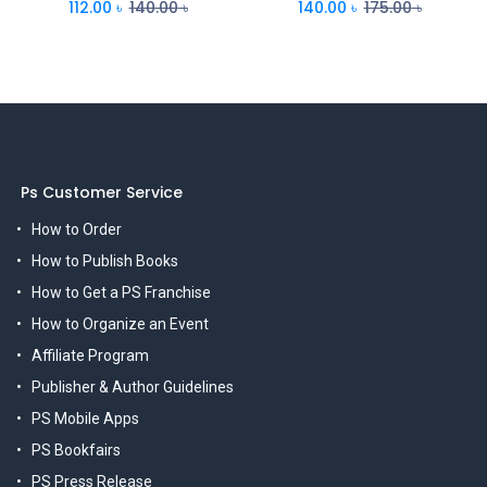
112.00
৳
140.00
৳
140.00
৳
175.00
৳
Ps Customer Service
How to Order
How to Publish Books
How to Get a PS Franchise
How to Organize an Event
Affiliate Program
Publisher & Author Guidelines
PS Mobile Apps
PS Bookfairs
PS Press Release