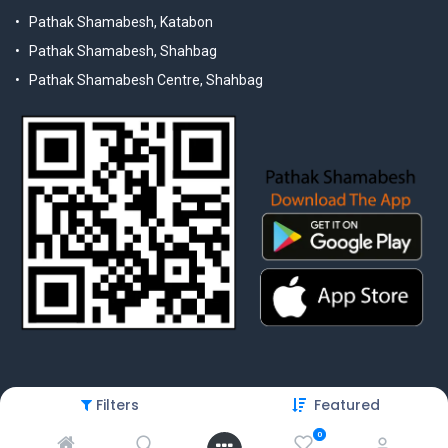
Pathak Shamabesh, Katabon
Pathak Shamabesh, Shahbag
Pathak Shamabesh Centre, Shahbag
Filters
Featured
© 2025 Pathak Shamabesh. Developed by Metamorphosis Ltd. |
Terms & Conditions | Privacy Policy
0