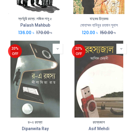
স্বর্ণচুরি রহস্য: লজিক লাবু ৫
যাদুকর চিত্রকর
Palash Mahbub
মোহাম্মদ হাবিবুর রহমান সুবাস
136.00
৳
170.00
৳
120.00
৳
150.00
৳
20%
20%
OFF
OFF
র-এ রহস্যা
রহস্যজাল
Dipanwita Ray
Asif Mehdi