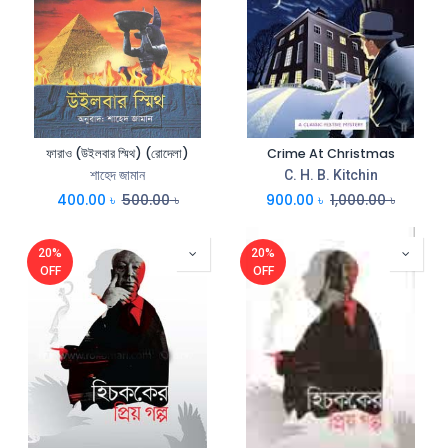
ফারাও (উইলবার স্মিথ) (রোদেলা)
Crime At Christmas
শাহেদ জামান
C. H. B. Kitchin
400.00
৳
500.00
৳
900.00
৳
1,000.00
৳
20%
20%
OFF
OFF