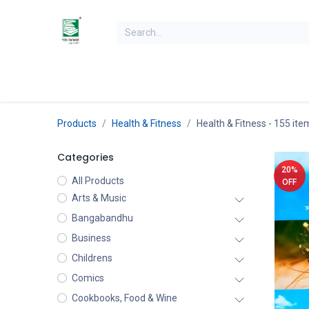
Skip to Content
Home
Books
Books by Category
Authors
K
Products
Health & Fitness
Health & Fitness
- 155 ite
Categories
20%
All Products
OFF
Arts & Music
Bangabandhu
Business
Childrens
Comics
Cookbooks, Food & Wine