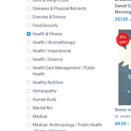
Diets & Weight Loss
Daniel 
Diseases & Physical Ailments
Morning
Exercise & Fitness
351.00
৳
Food Security
Health & Fitness
20%
Health / Aromatherapy
OFF
Health / Inspirational
Health / Science
Health Care Managament / Public
Health
Healthy Nutrition
Homeopathy
Human Body
Martial Art
রিল্যাক্‌স ক
ডা. দেওয়ান 
Medical
88.00
৳
Medical- Anthropology / Public Health