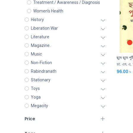
Treatment / Awareness / Diagnosis
Women's Health
History
Liberation War
Literature
Magazine.
Music
ছন্দে ছন্দে পুষ্
Non-Fiction
ডা. এম. এ. 
96.00
৳
Rabindranath
Stationary
Toys
Yoga
Megacity
Price