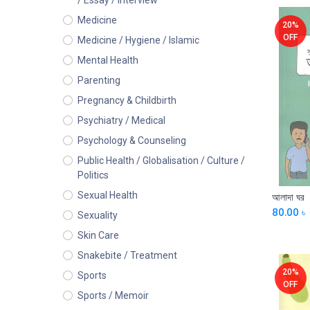
/ Essay / Interview
Medicine
20%
OFF
Medicine / Hygiene / Islamic
Mental Health
Parenting
Pregnancy & Childbirth
Psychiatry / Medical
Psychology & Counseling
Public Health / Globalisation / Culture /
Politics
Sexual Health
আলাদা ঘর
80.00
৳
Sexuality
Skin Care
Snakebite / Treatment
20%
Sports
OFF
Sports / Memoir