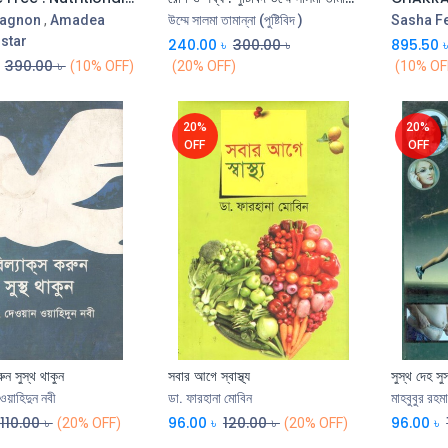
Gagnon
,
Amadea
উম্মে সালমা তামান্না (পুষ্টিবিদ )
Sasha F
star
240.00
৳
300.00
৳
895.50
390.00
৳
(10% OFF)
(20% OFF)
(10% OF
20%
20%
OFF
OFF
রুন সুস্থ থাকুন
সবার আগে স্বাস্থ্য
সুস্থ দেহ সু
ওয়াহিদুন নবী
ডা. ফারহানা মোবিন
মাহবুবুর রহম
110.00
৳
96.00
৳
120.00
৳
96.00
৳
(20% OFF)
(20% OFF)