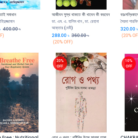
নতাই সমাধান
আজীবন সুস্থ থাকতে কী খাবেন কী করবেন
বয়ঃসন্ধিকালে স
Add to Cart
Add to Cart
িদুজ্জামান
ডা. এম. এ. হালিম খান
,
ডা. রেহানা
সৈয়দা শারম
আক্তার (বেবী)
৳
400.00
৳
320.00
288.00
৳
360.00
৳
F)
(20% OF
(20% OFF)
20%
10%
OFF
OFF
Breathe Free : Nutritional and Herbal Care for Your Respiratory System
রোগ ও পথ্য : পুষ্টিবিদ উম্মে সালমা তামান্না
Add to Cart
Add to Cart