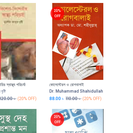
20%
OFF
র স্বাস্থ্য পরিচর্যা
কোলেস্টেরল ও রোগবালাই
ৃষ্টি
Dr. Muhammad Shahidullah
120.00
৳
88.00
৳
110.00
৳
(20% OFF)
(20% OFF)
20%
OFF