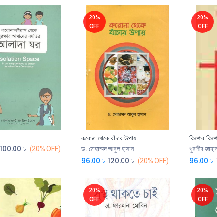
20%
20%
OFF
OFF
করোনা থেকে বাঁচার উপায়
কিশোর কিশোরি
Add to Cart
100.00
৳
(20% OFF)
ড. মোহাম্মদ আবুল হাসান
খুরশীদ জাহান ব
96.00
৳
120.00
৳
96.00
৳
(20% OFF)
20%
20%
OFF
OFF