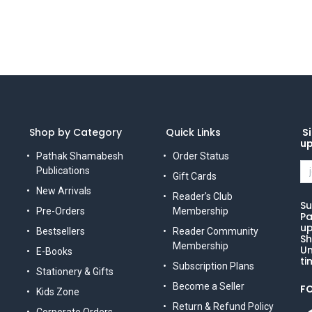
Shop by Category
Quick Links
Si
u
Pathak Shamabesh
Order Status
Publications
Gift Cards
New Arrivals
Reader's Club
Su
Pre-Orders
Membership
Pa
up
Bestsellers
Reader Community
Sh
Membership
Un
E-Books
ti
Subscription Plans
Stationery & Gifts
Become a Seller
F
Kids Zone
Return & Refund Policy