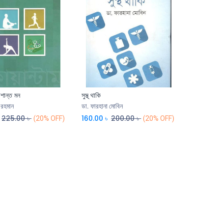
রশান্ত মন
সুস্থ্ থাকি
রহমান
ডা. ফারহানা মোবিন
225.00
৳
160.00
৳
200.00
৳
(20% OFF)
(20% OFF)