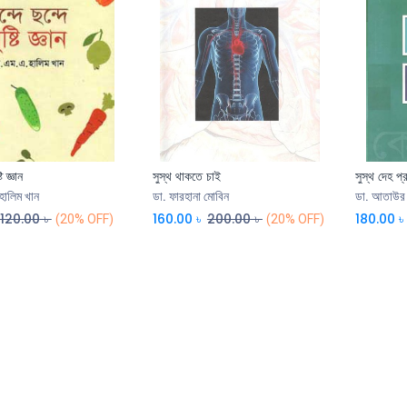
টি জ্ঞান
সুস্থ থাকতে চাই
সুস্থ দেহ প্
হালিম খান
ডা. ফারহানা মোবিন
ডা. আতাউর 
120.00
৳
160.00
৳
200.00
৳
180.00
৳
(20% OFF)
(20% OFF)