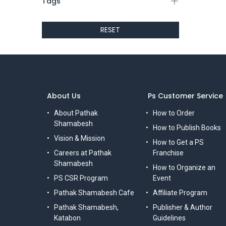
Tags
RESET
About Us
Ps Customer Service
About Pathak
How to Order
Shamabesh
How to Publish Books
Vision & Mission
How to Get a PS
Careers at Pathak
Franchise
Shamabesh
How to Organize an
PS CSR Program
Event
Pathak Shamabesh Cafe
Affiliate Program
Pathak Shamabesh,
Publisher & Author
Katabon
Guidelines