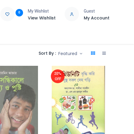
My Wishlist
Guest
0
View Wishlist
My Account
e
Support
Sort By :
Featured
20%
OFF