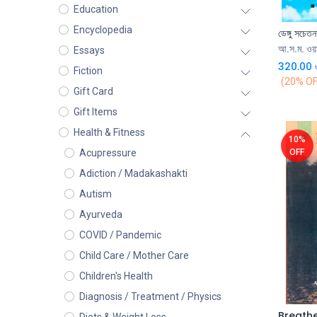
Education
Encyclopedia
ডেঙ্গু সচেত
আ.স.ম. ওয়াহ
Essays
320.00
Fiction
(20% OF
Gift Card
Gift Items
Health & Fitness
10%
OFF
Acupressure
Adiction / Madakashakti
Autism
Ayurveda
COVID / Pandemic
Child Care / Mother Care
Children's Health
Diagnosis / Treatment / Physics