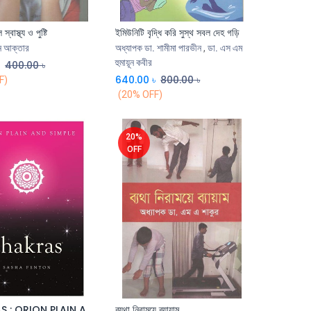
্বাস্থ্য ও পুষ্টি
ইমিউনিটি বৃদ্ধি করি সুস্থ সবল দেহ গড়ি
Add to Cart
Add to Cart
িন আক্তার
অধ্যাপক ডা. শামীমা পারভীন
,
ডা. এস এম
হুমায়ূন কবীর
৳
400.00
৳
640.00
৳
800.00
৳
F)
(20% OFF)
20%
OFF
CHAKRAS : ORION PLAIN AND SIMPLE
ব্যথা নিরাময়ে ব্যায়াম
Add to Cart