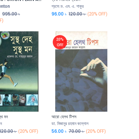
enton
প্রফে.ড. এম. এ. শাকুর
৳
995.00
৳
96.00
৳
120.00
৳
(20% OFF)
F)
20%
OFF
স্থ মন
আরো হেলথ টিপস
ান
ডা. মিজানুর রহমান কল্লোল
120.00
৳
56.00
৳
70.00
৳
(20% OFF)
(20% OFF)