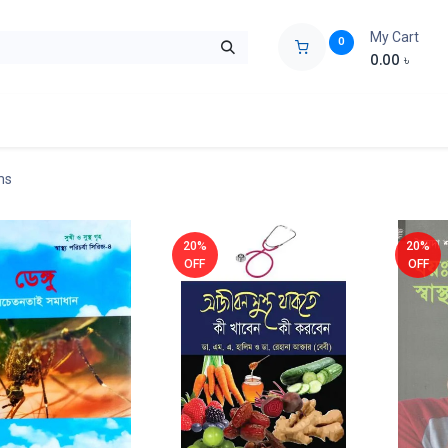
My Cart
0
0.00
৳
ids Zone
Liberation War
Poems
Novel
Buy Books Cost Pric
ms
20%
20%
OFF
OFF