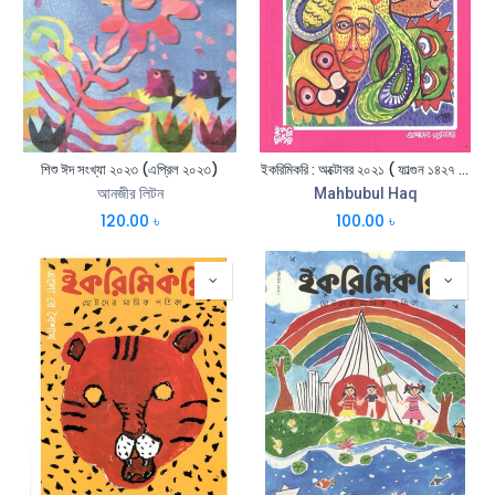
শিশু ঈদ সংখ্যা ২০২৩ (এপ্রিল ২০২৩)
ইকরিমিকরি : অক্টোবর ২০২১ ( ফাল্গুন ১৪২৭ - আশ্বিন ১৪২৮ )
আনজীর লিটন
Mahbubul Haq
120.00
৳
100.00
৳