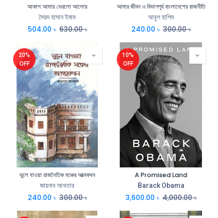
আকাশ আমায় ভেরলো আলোয়
আমার জীবন ও বিভাগপূর্ব বাংলাদেশের রাজনীতি
সৈয়দ হাসান ইমাম
আবুল হাশিম
504.00
৳
630.00
৳
240.00
৳
300.00
৳
20%
10%
OFF
OFF
ভুলে যাওয়া রাজনৈতিক মঞ্চের আত্মকথন
A Promised Land
জায়নাব আখতার
Barack Obama
240.00
৳
300.00
৳
3,600.00
৳
4,000.00
৳