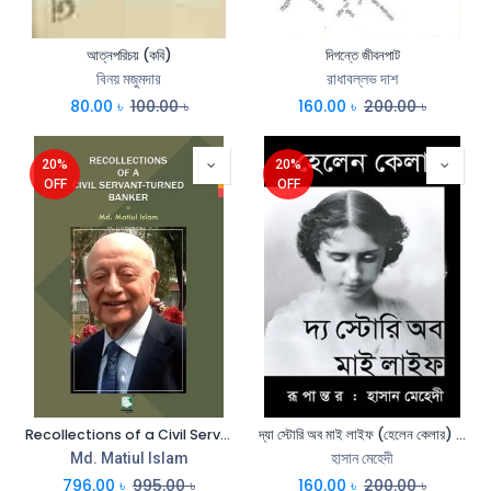
আত্নপরিচয় (কবি)
দিগন্তে জীবনপাট
বিনয় মজুমদার
রাধাবল্লভ দাশ
80.00
৳
100.00
৳
160.00
৳
200.00
৳
20%
20%
OFF
OFF
Recollections of a Civil Servant-turned Banker
দ্যা স্টোরি অব মাই লাইফ (হেলেন কেলার) (বাংলাপ্রকাশ)
Md. Matiul Islam
হাসান মেহেদী
796.00
৳
995.00
৳
160.00
৳
200.00
৳