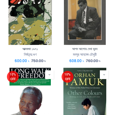
আত্মকথা ১৯৭১
আপন আলোয় দেখা ভুবন
নির্মলেন্দু গুণ
মনসুর আহমেদ চৌধুরী
600.00
৳
750.00
৳
608.00
৳
760.00
৳
10%
10%
OFF
OFF