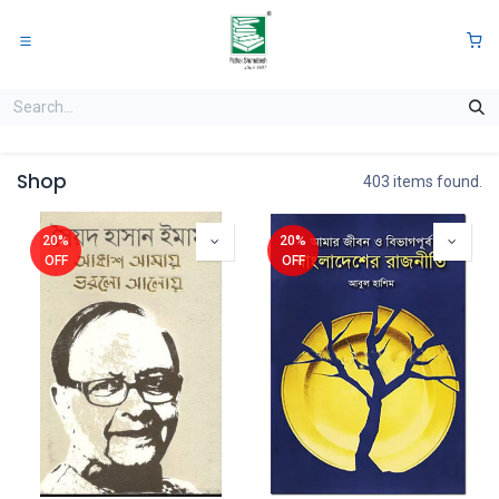
Skip to Content
0
Shop
403 items found.
20%
20%
OFF
OFF