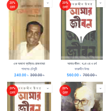
20%
20%
OFF
OFF
এক অজানা ব্যক্তির রোজনামচা
আমার জীবন : খণ্ড ৩য় ও ৪র্থ
শামসের চৌধুরী
বদরুদ্দীন উমর
240.00
৳
300.00
৳
560.00
৳
700.00
৳
20%
20%
OFF
OFF