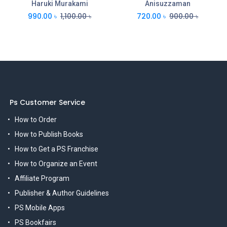
Haruki Murakami
Anisuzzaman
990.00
৳
1,100.00
৳
720.00
৳
900.00
৳
Ps Customer Service
How to Order
How to Publish Books
How to Get a PS Franchise
How to Organize an Event
Affiliate Program
Publisher & Author Guidelines
PS Mobile Apps
PS Bookfairs