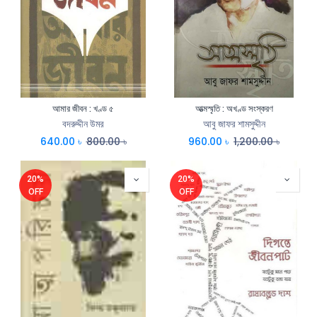
আমার জীবন : খণ্ড ৫
আত্মস্মৃতি : অখণ্ড সংস্করণ
বদরুদ্দীন উমর
আবু জাফর শামসুদ্দীন
640.00
৳
800.00
৳
960.00
৳
1,200.00
৳
20%
20%
OFF
OFF