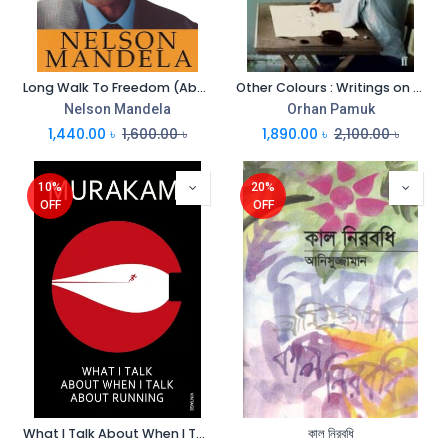
Long Walk To Freedom (Abacus Book)
Other Colours : Writings on Life, Art, Books and Cities
Nelson Mandela
Orhan Pamuk
1,440.00
৳
1,600.00
৳
1,890.00
৳
2,100.00
৳
10%
20%
OFF
OFF
What I Talk About When I Talk About Running
কাল নিরবধি