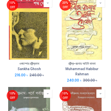
10%
20%
OFF
OFF
ওকাম্পোর রবীন্দ্রনাথ
রবীন্দ্র-রচনায় আইনি ভাবনা
Sankha Ghosh
Muhammad Habibur
Rahman
216.00
৳
240.00
৳
240.00
৳
300.00
৳
10%
10%
OFF
OFF