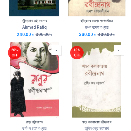
রবীন্দ্রনাথ এই বাংলায়
রবীন্দ্রনাথ সমগ্র প্রণয়জীবন
Ahmad Rafiq
রঞ্চন বন্দ্যোপাধ্যায়
240.00
৳
300.00
৳
360.00
৳
400.00
৳
20%
10%
OFF
OFF
রাণুর রবীন্দ্রনাথ
শহর কলকাতায় রবীন্দ্রনাথ
দুর্গাপদ চট্টোপাধ্যায়
তুহিন শুভ্র ভট্টাচার্য