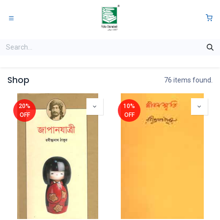
Skip to Content
0
Shop
76 items found.
20%
10%
OFF
OFF