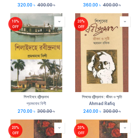
320.00
৳
400.00
৳
360.00
৳
400.00
৳
10%
20%
OFF
OFF
শিলাইদহে রবীন্দ্রনাথ
শিশুদের রবীন্দ্রনাথ : জীবন ও স্মৃতি
প্রমথনাথ বিশী
Ahmad Rafiq
270.00
৳
300.00
৳
240.00
৳
300.00
৳
20%
20%
OFF
OFF