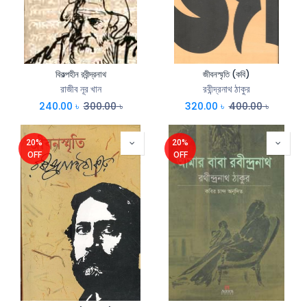
বিকল্পহীন রবীন্দ্রনাথ
জীবনস্মৃতি (কবি)
রাজীব নূর খান
রবীন্দ্রনাথ ঠাকুর
240.00
৳
300.00
৳
320.00
৳
400.00
৳
20%
20%
OFF
OFF