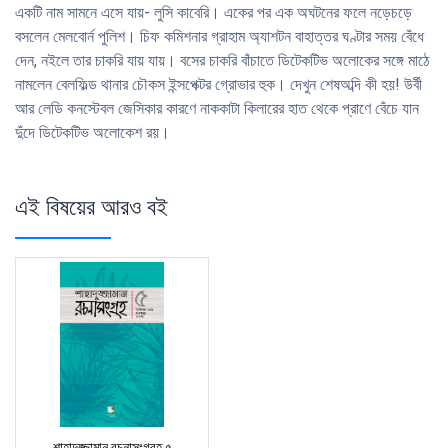
একটি নাম সামনে এসে যায়- লুসি কাবেরি। একের পর এক অঘটনের ফলে নড়েচড়ে
বসলেন মেলবোর্ন পুলিশ। চিফ কমিশনার গ্রাহাম অ্যাশটন বাহাত্তর ঘণ্টার সময় বেঁধে
দেন, নইলে তার চাকরি যায় যায়। বসের চাকরি বাঁচাতে ডিটেকটিভ অলোকের সঙ্গে মাঠে
নামলেন বেলফিল্ড থানার চৌকস ইন্সপেক্টর গ্রোভার হুক। দেখুন শেষঅব্দি কী হয়! উর্বী
আর লেডি কনস্টেবল জেসিকার কারণে নাককাটা কিলারের হাত থেকে প্রাণে বেঁচে যান
দুঁদে ডিটেকটিভ অলোকেশ রয়।
এই বিষয়ের আরও বই
শাহাদুজ্জামান রচনাসংগ্রহ ৫