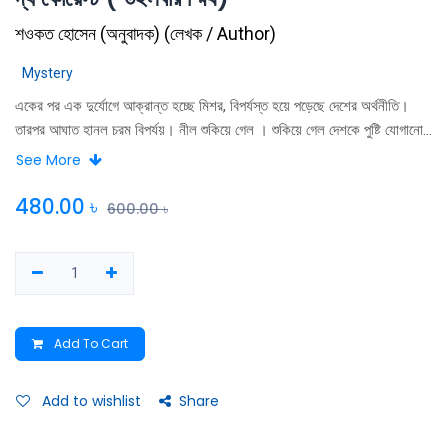
শওকত হোসেন (অনুবাদক)
(
লেখক / Author
)
Mystery
একের পর এক দুর্যোগে আক্রান্ত হচ্ছে মিশর, বিপর্যস্ত হয়ে পড়েছে দেশের অর্থনীতি।
তারপর আঘাত হানল চরম বিপর্যয়। নীল শুকিয়ে গেল । শুকিয়ে গেল দেশকে পুষ্টি যােগানাে
জল । আফ্রিকার দূরবর্তী ও সম্পূর্ণ অজানা প্রান্তে মারাত্মক একটা কিছু ঘটছে, যেখানে এই
See More
বিশাল নদীর উৎপত্তি। মরিয়া হয়ে তাইতাকে ডেকে পাঠালেন ফারাও, একমাত্র ওর পক্ষেই
নীলের উৎস পর্যন্ত যাওয়া সম্ভব, উদঘাটন করা সম্ভব এই দুর্ভোগের কারণ। কিন্তু।
480.00
৳
600.00
৳
কারওই ধারণা ছিল না ওইসব রহস্যময় দ্বীপে কোন ফাঁদ পেতে অপেক্ষা করছে শত্রু।
Add To Cart
Add to wishlist
Share