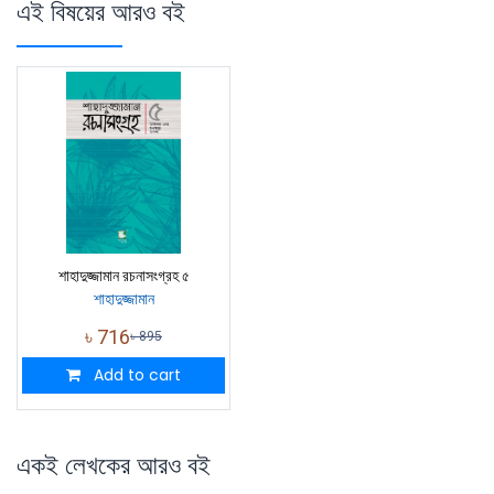
এই বিষয়ের আরও বই
শাহাদুজ্জামান রচনাসংগ্রহ ৫
শাহাদুজ্জামান
৳
716
৳
895
Add to cart
একই লেখকের আরও বই