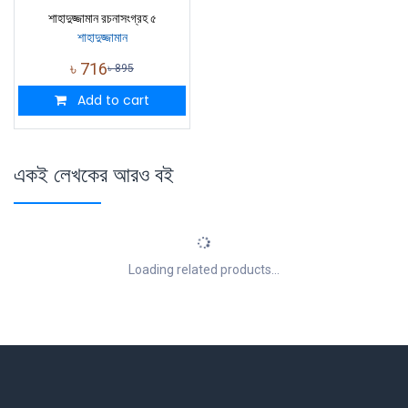
শাহাদুজ্জামান রচনাসংগ্রহ ৫
শাহাদুজ্জামান
৳
716
৳
895
Add to cart
একই লেখকের আরও বই
Loading related products...