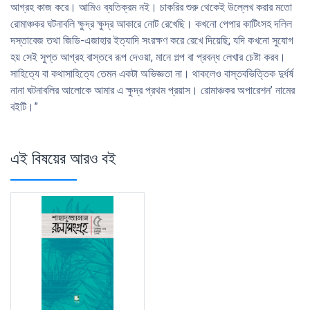
আগ্রহ কাজ করে। আমিও ব্যতিক্রম নই। চাকরির শুরু থেকেই উল্লেখ করার মতাে
রােমাঞ্চকর ঘটনাবলি ক্ষুদ্র ক্ষুদ্র আকারে নােট রেখেছি। কখনাে পেপার কাটিংসহ দলিল
দস্তাবেজ তথা জিডি-এজাহার ইত্যাদি সংরক্ষণ করে রেখে দিয়েছি; যদি কখনাে সুযােগ
হয় সেই সুপ্ত আগ্রহ বাস্তবে রূপ দেওয়া, মানে গল্প বা প্রবন্ধ লেখার চেষ্টা করব।
সাহিত্যে বা কথাসাহিত্যে তেমন একটা অভিজ্ঞতা না। থাকলেও বাস্তবভিত্তিক দুর্ধর্ষ
নানা ঘটনাবলির আলােকে আমার এ ক্ষুদ্র প্রথম প্রয়াস। রােমাঞ্চকর অপারেশন’ নামের
বইটি।”
এই বিষয়ের আরও বই