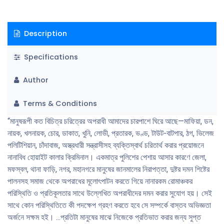
Description
Specifications
Author
Terms & Conditions
“মানুষরূপী কত বিচিত্র চরিত্রের অপরাধী আমাদের চারপাশে ঘিরে আছে—মাফিয়া, ডন,
নায়ক, খলনায়ক, চোর, ডাকাত, খুনি, লােভী, প্রতারক, ভণ্ড, টাউট-বাটপার, ঠগ, ভিলেজ
পলিটিশিয়ান, চাঁদাবাজ, অস্ত্রধারী সন্ত্রাসীসহ ব্যক্তিস্বার্থ চরিতার্থ করার প্রয়ােজনে
নানাবিধ হােয়াইট কালার ক্রিমিনাল। একমাত্র পুলিশের পেশায় আসার কারণে জেলা,
মফস্বল, থানা ফাড়ি, নগর, মহানগরে মানুষের জানমালের নিরাপত্তা, দুষ্টর দমন শিষ্টের
পালনসহ সমাজ থেকে অপরাধের মূলােৎপাটন করতে গিয়ে নানারকম রােমাঞ্চকর
পরিস্থিতি ও প্রতিকূলতার সাথে উল্লেখিত অপরাধীদের দমন করার সুযােগ হয়। সেই
সাথে কোন পরিস্থিতিতে কী পদক্ষেপ গ্রহণ করতে হবে সে সম্পর্কে বাস্তব অভিজ্ঞতা
অর্জনে সক্ষম হই। ...প্রতিটা মানুষের মাঝে নিজেকে প্রতিভাত করার জন্য সুপ্ত