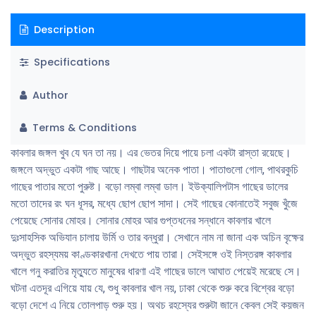
Description
Specifications
Author
Terms & Conditions
কাবলার জঙ্গল খুব যে ঘন তা নয়। এর ভেতর দিয়ে পায়ে চলা একটা রাস্তা রয়েছে।
জঙ্গলে অদ্ভুত একটা গাছ আছে। গাছটার অনেক পাতা। পাতাগুলো গোল, পাথরকুচি
গাছের পাতার মতো পুরুষ্ট। বড়ো লম্বা লম্বা ডাল। ইউক্যালিপটাস গাছের ডালের
মতো তাদের রং ঘন ধূসর, মধ্যে ছোপ ছোপ সাদা। সেই গাছের কোনাতেই সবুজ খুঁজে
পেয়েছে সোনার মোহর। সোনার মোহর আর গুপ্তধনের সন্ধানে কাবলার খালে
দুঃসাহসিক অভিযান চালায় উর্মি ও তার বন্ধুরা। সেখানে নাম না জানা এক অচিন বৃক্ষের
অদ্ভুত রহস্যময় কাণ্ডকারখানা দেখতে পায় তারা। সেইসঙ্গে ওই নিস্তরঙ্গ কাবলার
খালে গনু করাতির মৃত্যুতে মানুষের ধারণা এই গাছের ডালে আঘাত পেয়েই মরেছে সে।
ঘটনা এতদূর এগিয়ে যায় যে, শুধু কাবলার খাল নয়, ঢাকা থেকে শুরু করে বিশ্বের বড়ো
বড়ো দেশে এ নিয়ে তোলপাড় শুরু হয়। অথচ রহস্যের শুরুটা জানে কেবল সেই কয়জন