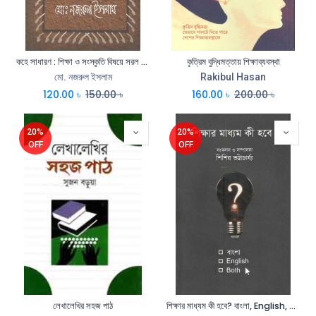
কহে সাধারণ : শিক্ষা ও সংস্কৃতি বিষয়ে সরল কিছু কথা
কৃত্রিম বুদ্ধিমত্তায় শিক্ষাব্যবস্থা
মো. নজরুল ইসলাম
Rakibul Hasan
120.00
৳
150.00
৳
160.00
৳
200.00
৳
20%
20%
OFF
OFF
লেখালেখির সহজ পাঠ
শিক্ষার মাধ্যম কী হবে? বাংলা, English, Both