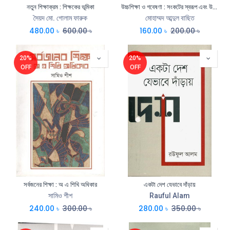
নতুন শিক্ষাক্রম : শিক্ষকের ভূমিকা
উচ্চশিক্ষা ও গবেষণা : সংকটের স্বরূপ এবং উত্তরণে করণীয়
সৈয়দ মো. গোলাম ফারুক
মোহাম্মদ আব্দুল বাছিত
480.00
৳
600.00
৳
160.00
৳
200.00
৳
20%
20%
OFF
OFF
সর্বজনের শিক্ষা : অ এ শিখি অধিকার
একটা দেশ যেভাবে দাঁড়ায়
সামিও শীশ
Rauful Alam
240.00
৳
300.00
৳
280.00
৳
350.00
৳