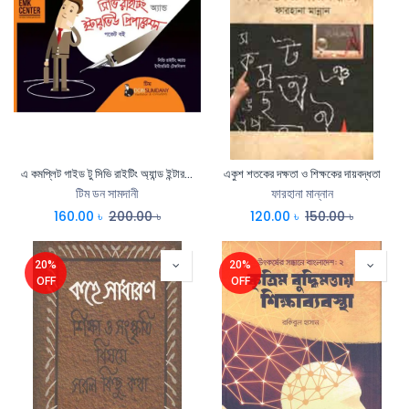
এ কমপ্লিট গাইড টু সিভি রাইটিং অ্যান্ড ইন্টারভিউ প্রিপারেশন (বাংলা) (পকেট বই)
একুশ শতকের দক্ষতা ও শিক্ষকের দায়বদ্ধতা
টিম ডন সামদানী
ফারহানা মান্নান
160.00
৳
200.00
৳
120.00
৳
150.00
৳
20%
20%
OFF
OFF