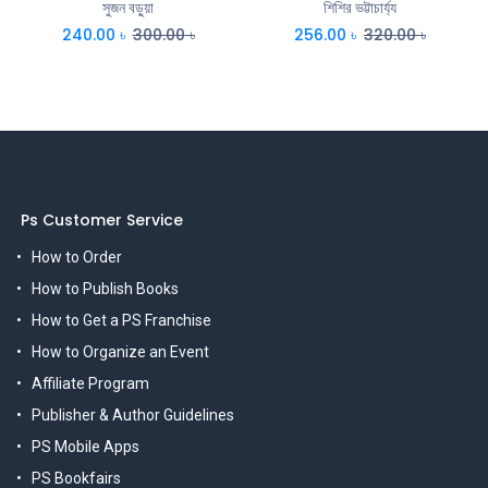
সুজন বড়ুয়া
শিশির ভট্টাচার্য্য
240.00
৳
300.00
৳
256.00
৳
320.00
৳
Ps Customer Service
How to Order
How to Publish Books
How to Get a PS Franchise
How to Organize an Event
Affiliate Program
Publisher & Author Guidelines
PS Mobile Apps
PS Bookfairs