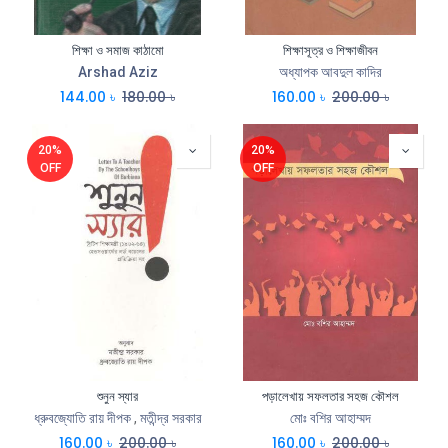
শিক্ষা ও সমাজ কাঠামো
শিক্ষাসূত্র ও শিক্ষাজীবন
Arshad Aziz
অধ্যাপক আবদুল কাদির
144.00
৳
180.00
৳
160.00
৳
200.00
৳
20%
20%
OFF
OFF
শুনুন স্যার
পড়ালেখায় সফলতার সহজ কৌশল
ধ্রুবজ্যোতি রায় দীপক
,
মতীন্দ্র সরকার
মোঃ বশির আহাম্মদ
160.00
৳
200.00
৳
160.00
৳
200.00
৳