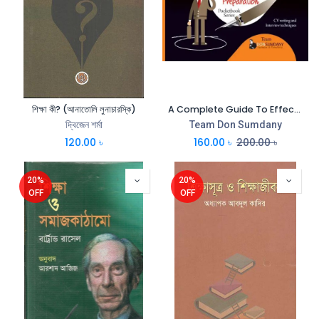
শিক্ষা কী? (আনাতোলি লুনাচারস্কি)
A Complete Guide To Effective CV Writing & Interview Preparation (English)
দ্বিজেন শর্মা
Team Don Sumdany
120.00
৳
160.00
৳
200.00
৳
20%
20%
OFF
OFF