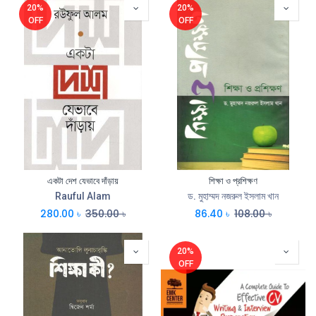
20%
20%
OFF
OFF
একটা দেশ যেভাবে দাঁড়ায়
শিক্ষা ও প্রশিক্ষণ
Rauful Alam
ড. মুহাম্মদ নজরুল ইসলাম খান
280.00
৳
350.00
৳
86.40
৳
108.00
৳
20%
OFF