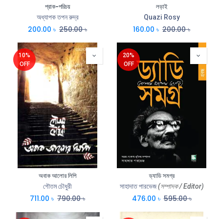
প্রাক-পরিচয়
লড়াই
অধ্যাপক তপন রুদ্র
Quazi Rosy
200.00
৳
250.00
৳
160.00
৳
200.00
৳
10%
20%
OFF
OFF
অবাক আলোর লিপি
ড্যাডি সমগ্র
গৌতম চৌধুরী
সাহাদাত পারভেজ
(সম্পাদক / Editor)
711.00
৳
790.00
৳
476.00
৳
595.00
৳