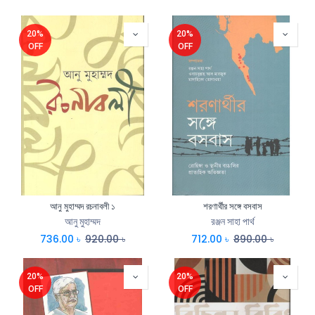
20%
20%
OFF
OFF
আনু মুহাম্মদ রচনাবলী ১
শরণার্থীর সঙ্গে বসবাস
আনু মুহাম্মদ
রঞ্জন সাহা পার্থ
736.00
৳
920.00
৳
712.00
৳
890.00
৳
20%
20%
OFF
OFF