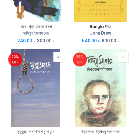
প্রেম : শূন্য হৃদয়ের বাসনা
Bangla File
আমিনুল ইসলাম বেদু
John Drew
240.00
৳
300.00
৳
540.00
৳
600.00
৳
20%
20%
OFF
OFF
মৃত্যুদন্ড দেশে বিদেশে যুগে যুগে
বিদ্যাসাগর : দ্বিশতজন্মবর্ষ স্মারক