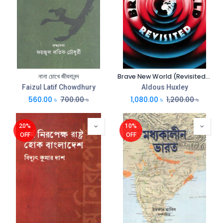
নানা চোখে জীবনানন্দ
Brave New World (Revisited) (Vintage Huxley)
Faizul Latif Chowdhury
Aldous Huxley
560.00
৳
700.00
৳
1,080.00
৳
1,200.00
৳
20%
10%
OFF
OFF