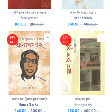
ধর্ম নিরপেক্ষ রাষ্ট্র হোক বাংলাদেশ
মধ্যকালীন ভারত : খণ্ড ২
বিদ্যৎ কুমার দাশ
Irfan Habib
160.00
৳
200.00
৳
360.00
৳
400.00
৳
20%
20%
OFF
OFF
রচনাসংগ্রহ (অনিল কুমার সরকার)
জ্ঞান শৈল কুঠির
Ruma Sarkar
বিদ্যৎ কুমার দাশ
240.00
৳
300.00
৳
320.00
৳
400.00
৳