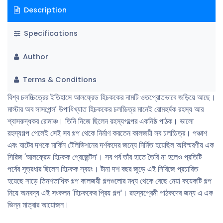
Description
Specifications
Author
Terms & Conditions
বিশ্ব চলচ্চিত্রের ইতিহাসে আলফ্রেড হিচককের নামটি ওতপ্রােতভাবে জড়িয়ে আছে।
মাস্টার অব সাসপেন্স’ উপাধিখ্যাত হিচককের চলচ্চিত্র মানেই রােমহর্ষক রহস্য আর
শ্বাসরুদ্ধকর রােমাঞ্চ। তিনি নিজে ছিলেন রহস্যগল্পের একনিষ্ঠ পাঠক। ভালাে
রহস্যগল্প পেলেই সেই সব গল্প থেকে নির্মাণ করতেন কালজয়ী সব চলচ্চিত্র। পঞ্চাশ
এবং ষাটের দশকে মার্কিন টেলিভিশনের দর্শকদের জন্যে নির্মিত হয়েছিল অবিস্মরণীয় এক
সিরিজ ‘আলফ্রেড হিচকক প্রেজেন্টস'। সব পর্ব তাঁর হাতে তৈরি না হলেও প্রতিটি
পর্বের সূত্রধার ছিলেন হিচকক স্বয়ং। টানা দশ বছর জুড়ে এই সিরিজে প্রচারিত
হয়েছে সাড়ে তিনশতাধিক গল্প কালজয়ী গল্পগুলাের মধ্য থেকে বেছে নেয়া কয়েকটি গল্প
নিয়ে অনবদ্য এই সংকলন ‘হিচককের প্রিয় গল্প'। রহস্যপ্রেমী পাঠকদের জন্য এ এক
ভিন্ন মাত্রার আয়ােজন।