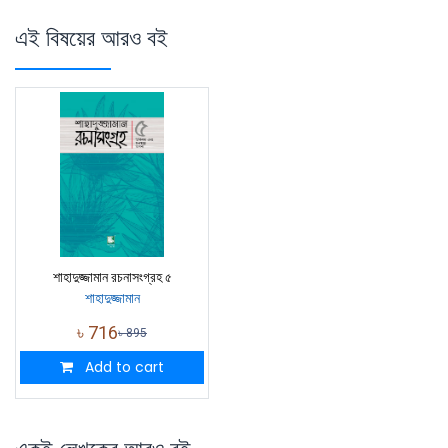
এই বিষয়ের আরও বই
শাহাদুজ্জামান রচনাসংগ্রহ ৫
শাহাদুজ্জামান
৳
716
৳
895
Add to cart