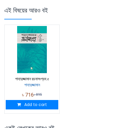
এই বিষয়ের আরও বই
শাহাদুজ্জামান রচনাসংগ্রহ ৫
শাহাদুজ্জামান
৳
716
৳
895
Add to cart
একই লেখকের আরও বই