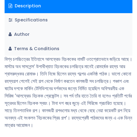
Description
Specifications
Author
Terms & Conditions
বিশ্ব চলচ্চিত্রের ইতিহাসে আলফ্রেড হিচককের নামটি ওতপ্রোতভাবে জড়িয়ে আছে।
মাস্টার অব সাসপেন্স’ উপাধীখ্যাত হিচককের চলচ্চিত্র মানেই রোমহর্ষক রহস্য আর
শ্বাসরুদ্ধকর রোমাঞ্চ। তিনি নিজে ছিলেন রহস্য গল্পের একনিষ্ঠ পাঠক। ভালো কোনো
রহস্যগল্প পেলেই সেই গল্প থেকে নির্মাণ করতেন কালজয়ী সব চলচ্চিত্র। পঞ্চাশ এবং
ষাটের দশকে মার্কিন টেলিভিশনের দর্শকদের জন্যে নির্মিত হয়েছিল অবিস্মরনীয় এক
সিরিজ ‘আলফ্রেড হিচকক প্রেজেন্টস। সব পর্ব তাঁর হাতে তৈরি না হলেও প্রতিটি পর্বের
সূত্রধর ছিলেন হিচকক স্বয়ং। টানা দশ বছর জুড়ে এই সিরিজে প্রচারিত হয়েছে।
সাড়ে তিনশতাধিক গল্প। কালজয়ী গল্পগুলোর মধ্য থেকে বেছে নেয়া কয়েকটি গল্প নিয়ে
অনবদ্য এই সংকলন ‘হিচককের প্রিয় গল্প'। রহস্যপ্রেমী পাঠকদের জন্য এ এক ভিন্ন
মাত্রার আয়োজন।