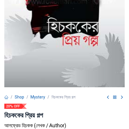
Shop
Mystery
হিচককের প্রিয় গল্প
20% OFF
হিচককের প্রিয় গল্প
আলফ্রেড হিচকক
(
লেখক / Author
)