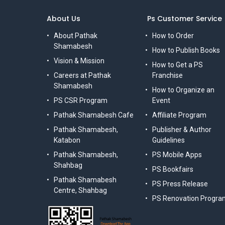
About Us
Ps Customer Service
About Pathak
How to Order
Shamabesh
How to Publish Books
Vision & Mission
How to Get a PS
Careers at Pathak
Franchise
Shamabesh
How to Organize an
PS CSR Program
Event
Pathak Shamabesh Cafe
Affiliate Program
Pathak Shamabesh,
Publisher & Author
Katabon
Guidelines
Pathak Shamabesh,
PS Mobile Apps
Shahbag
PS Bookfairs
Pathak Shamabesh
PS Press Release
Centre, Shahbag
PS Renovation Progra