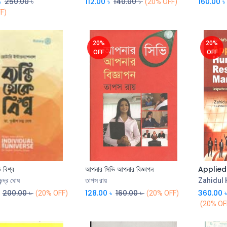
৳
250.00
৳
112.00
৳
140.00
৳
160.00
৳
(20% OFF)
F)
20%
20%
OFF
OFF
ে বিশ্ব
আপনার সিভি আপনার বিজ্ঞাপন
চন্দ্র ঘোষ
তাপস রায়
Zahidul
200.00
৳
128.00
৳
160.00
৳
360.00
(20% OFF)
(20% OFF)
(20% OF