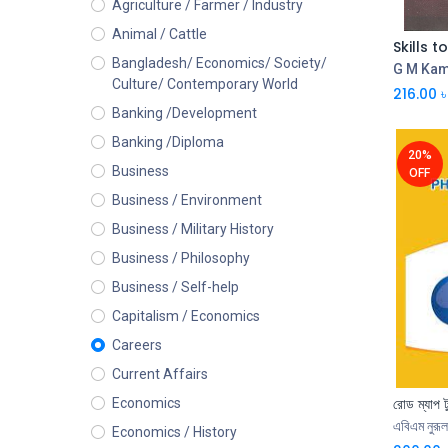
Agriculture / Farmer / Industry
Animal / Cattle
Bangladesh/ Economics/ Society/
G M Kam
Culture/ Contemporary World
216.00
৳
Banking /Development
Banking /Diploma
20%
Business
OFF
Business / Environment
Business / Military History
Business / Philosophy
Business / Self-help
Capitalism / Economics
Careers
Current Affairs
Economics
এবিএম নুরূ
Economics / History