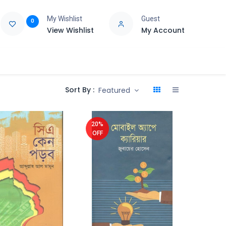
My Wishlist
Guest
0
View Wishlist
My Account
e
Support
Sort By :
Featured
20%
OFF