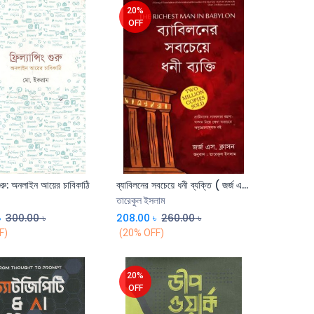
20%
OFF
ং গুরু: অনলাইন আয়ের চাবিকাঠি
ব্যাবিলনের সবচেয়ে ধনী ব্যক্তি ( জর্জ এস. ক্লাসন)
তারেকুল ইসলাম
৳
300.00
৳
208.00
৳
260.00
৳
F)
(20% OFF)
20%
OFF