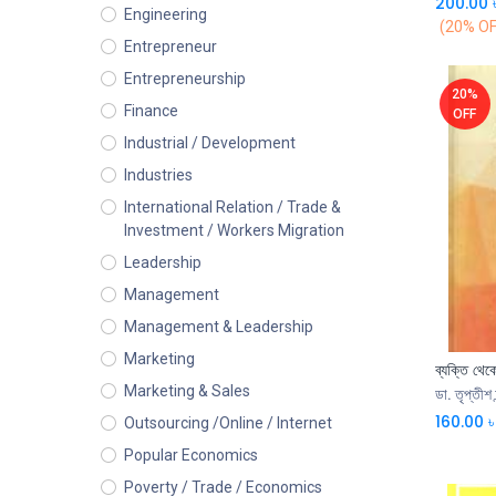
200.00
Engineering
(20% OF
Entrepreneur
Entrepreneurship
20%
Finance
OFF
Industrial / Development
Industries
International Relation / Trade &
Investment / Workers Migration
Leadership
Management
Management & Leadership
Marketing
ব্যক্তি থেক
Marketing & Sales
ডা. তৃপ্তীশ 
160.00
৳
Outsourcing /Online / Internet
Popular Economics
Poverty / Trade / Economics