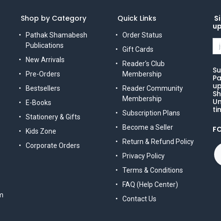
Shop by Category
Quick Links
Si
u
Pathak Shamabesh
Order Status
Publications
Gift Cards
New Arrivals
Reader's Club
Su
Pre-Orders
Membership
Pa
up
Bestsellers
Reader Community
Sh
Membership
Un
E-Books
ti
Subscription Plans
Stationery & Gifts
Become a Seller
F
Kids Zone
Return & Refund Policy
Corporate Orders
Privacy Policy
Terms & Conditions
FAQ (Help Center)
m
Contact Us