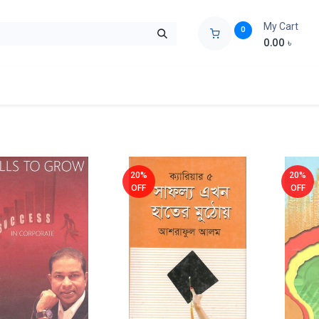
My Cart
0
0.00
৳
ids Zone
Liberation War
Poems
Novel
Buy Books Cost Pric
20%
20%
OFF
OFF