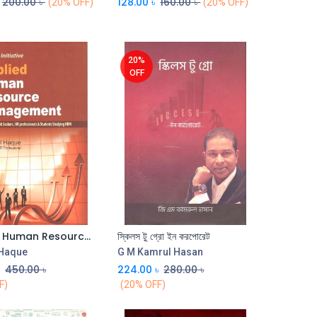
200.00
৳
128.00
৳
160.00
৳
(20% OFF)
(20% OFF)
20%
OFF
Applied Human Resource Management
স্কিলস টু গ্রো ইন করপোরেট
Add to Cart
 Haque
G M Kamrul Hasan
৳
450.00
৳
224.00
৳
280.00
৳
F)
(20% OFF)