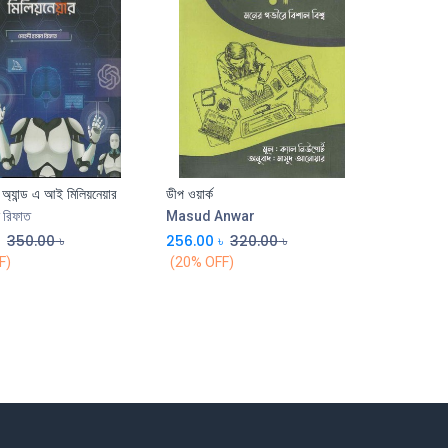
ি অ্যান্ড এ আই মিলিয়নেয়ার
ডীপ ওয়ার্ক
ন রিফাত
Masud Anwar
৳
350.00
৳
256.00
৳
320.00
৳
F)
(20% OFF)