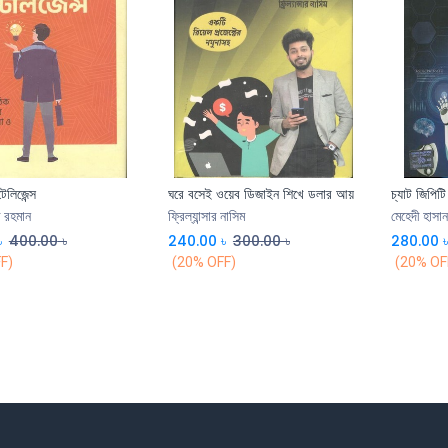
টেলিজেন্স
ঘরে বসেই ওয়েব ডিজাইন শিখে ডলার আয়
চ্যাট জিপিট
Add to Cart
Add to Cart
র রহমান
ফ্রিল্যান্সার নাসিম
মেহেদী হাসা
৳
400.00
৳
240.00
৳
300.00
৳
280.00
F)
(20% OFF)
(20% OF