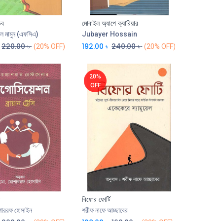
ড়ব
মোবাইল অ্যাপে ক্যারিয়ার
Add to Cart
Add to Cart
আল মামুন (এফসিএ)
Jubayer Hossain
220.00
৳
192.00
৳
240.00
৳
(20% OFF)
(20% OFF)
20%
OFF
ন
বিফোর ফোর্টি
Add to Cart
োশাররফ হোসাইন
শরীফ নাফে আচ্ছাবের