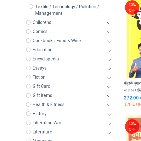
20%
Textile / Technology / Pollution /
OFF
Management
Childrens
Comics
Cookbooks, Food & Wine
Education
Encyclopedia
Essays
Fiction
স্টুডেন্ট হ্যা
Gift Card
আয়মান সাদ
Gift Items
272.00
(20% OF
Health & Fitness
History
Liberation War
20%
OFF
Literature