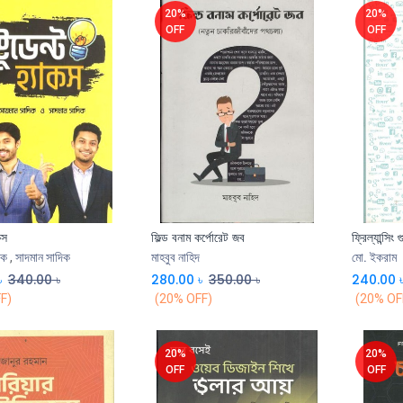
20%
20%
OFF
OFF
কস
ফিল্ড বনাম কর্পোরেট জব
ফ্রিল্যান্সি
িক
,
সাদমান সাদিক
মাহবুব নাহিদ
মো. ইকরাম
৳
340.00
৳
280.00
৳
350.00
৳
240.00
F)
(20% OFF)
(20% OF
20%
20%
OFF
OFF