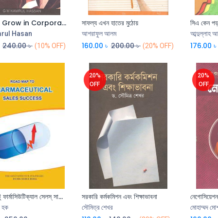
Skills to Grow in Corporate (English)
সাফল্য এখন হাতের মুঠোয়
সিএ কেন প
rul Hasan
আশরাফুল আলম
আব্দুল্লাহ 
240.00
৳
160.00
৳
200.00
৳
176.00
৳
(10% OFF)
(20% OFF)
20%
20%
OFF
OFF
রোড ম্যাপ টু ফার্মাসিউটিক্যাল সেলস্ সাকসেস
সরকারি কর্মকমিশন এবং শিক্ষাভাবনা
নেগোসিয়েশ
ল হক
সৌমিত্র শেখর
মোহাম্মদ ম