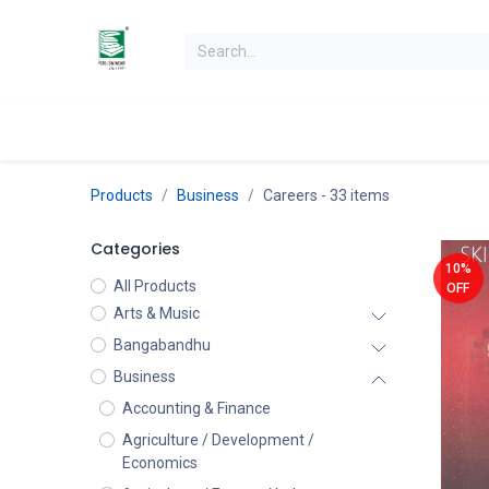
Skip to Content
Home
Books
Books by Category
Authors
K
Products
Business
Careers
- 33 items
Categories
10%
All Products
OFF
Arts & Music
Bangabandhu
Business
Accounting & Finance
Agriculture / Development /
Economics